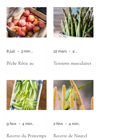
8 juil.
3 min de lecture
22 mars
4 min de lecture
Pêche Rôtie au
Tensions musculaires
Romarin
du Printemps, la
recette MTC :
Asperges vertes au
wok, citron et sésame
noir
9 févr.
4 min de lecture
2 févr.
4 min de lecture
Recette du Printemps
Recette de Nouvel