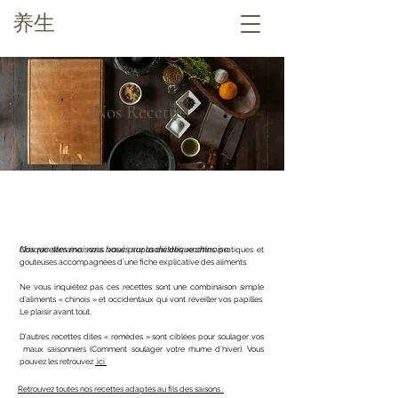
养生
Nos Recettes
Nos recettes maisons basés sur la diététique chinoise.
Chaque semaine, nous vous proposons des recettes pratiques et
gouteuses accompagnées d’une fiche explicative des aliments.
Ne vous inquiétez pas ces recettes sont une combinaison simple
d’aliments « chinois » et occidentaux qui vont réveiller vos papilles.
Le plaisir avant tout.
D'autres recettes dites « remèdes » sont ciblées pour soulager vos
maux saisonniers (Comment soulager votre rhume d’hiver). Vous
pouvez les retrouvez
ici
Retrouvez toutes nos recettes adaptés au fils des saisons :