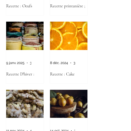
Recette : Oeufs
Recette printanière ;
Brouillés aux
Salade Tiède de
légumes/Gingembre
Quinoa- Actions de
Tonification du Foie
et de "Détox"
9 janv. 2025
3 min de lecture
8 déc. 2024
3 min de lecture
Recette D'hiver :
Recette : Cake
Soupe aux haricots
moelleux au thym et à
rouges et légumes
l’orange
racines (Booster
d'immunité)
11 nov. 2024
4 min de lecture
14 oct. 2024
3 min de lecture