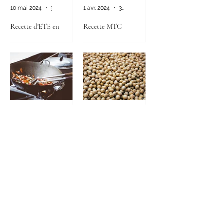
10 mai 2024
3 min de lecture
1 avr. 2024
3 min de lecture
Recette d'ETE en
Recette MTC
MTC: Soupe de
Printemps : Entremet
Tomates à l’œuf
à la Patate Douce,
Cannelle & Noix;
pour lutter contre
l'humidité
8 mars 2024
3 min de lecture
2 févr. 2024
4 min de lecture
Recette : Wok de
Recette : Germe de
pousses de bambou et
Soja au Poulet
de graines de Lotus