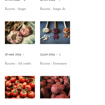
Recette : Soupe
Recette : Soupe de
Poulet aux Racines de
poires & baies de goji
Lotus & Gingembre
16 sept. 2024
3 min de lecture
13 juin 2024
3 min de lecture
Recette : Ail confit
Recette : Entremets
d'Haricots Rouges
(Azuki) & Tapioca au
Lait de Coco