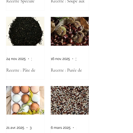
Recette Spéciale
Recette : Soupe aux
Festivité
Shiitake, Gingembre
et Jujube
24 nov. 2025
3 min de lecture
16 nov. 2025
3 min de lecture
Recette : Pâte de
Recette : Purée de
sésame noir
châtaignes au lait
d’amande & cannelle
21 avr. 2025
3 min de lecture
6 mars 2025
3 min de lecture