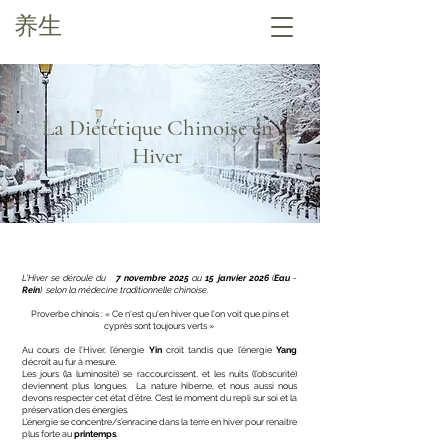
养生
La Diététique Chinoise en
Hiver
L’Hiver se déroule du
7 novembre 2025
au
15 janvier 2026
(
Eau
-
Rein
) selon la médecine traditionnelle chinoise.
​
Proverbe chinois : « Ce n'est qu'en hiver que l'on voit que pins et
cyprès sont toujours verts » ​
Au cours de l'Hiver, l’énergie
Yin
croit tandis que l’énergie
Yang
décroit au fur à mesure.
Les jours (la luminosité) se raccourcissent, et les nuits (l’obscurité)
deviennent plus longues. La nature hiberne, et nous aussi nous
devons respecter cet état d’être. C’est le moment du repli sur soi et la
préservation des énergies.
L’énergie se concentre/s’enracine dans la terre en hiver pour renaitre
plus forte au
printemps
.