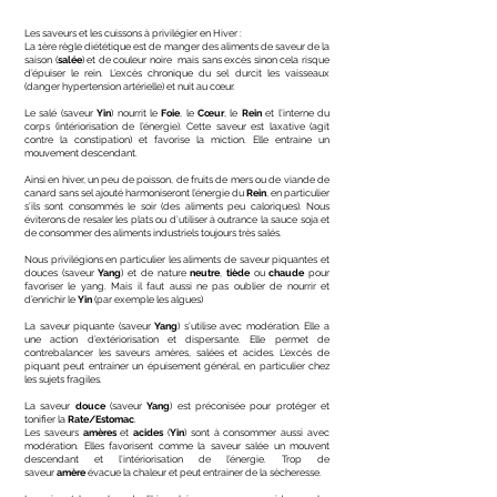
Les saveurs et les cuissons à privilégier en Hiver : ​
La 1ère règle diététique est de manger des aliments de saveur de la
saison (
salée
) et de couleur noire mais sans excès sinon cela risque
d’épuiser le rein. L’excès chronique du sel durcit les vaisseaux
(danger hypertension artérielle) et nuit au cœur.
Le salé (saveur
Yin
) nourrit le
Foie
, le
Cœur
, le
Rein
et l’interne du
corps (intériorisation de l’énergie). Cette saveur est laxative (agit
contre la constipation) et favorise la miction. Elle entraine un
mouvement descendant.
Ainsi en hiver, un peu de poisson, de fruits de mers ou de viande de
canard sans sel ajouté harmoniseront l’énergie du
Rein
, en particulier
s’ils sont consommés le soir (des aliments peu caloriques). Nous
éviterons de resaler les plats ou d’utiliser à outrance la sauce soja et
de consommer des aliments industriels toujours très salés.
Nous privilégions en particulier les aliments de saveur piquantes et
douces (saveur
Yang
) et de nature
neutre
,
tiède
ou
chaude
pour
favoriser le yang. Mais il faut aussi ne pas oublier de nourrir et
d’enrichir le
Yin
(par exemple les algues)
La saveur piquante (saveur
Yang
) s’utilise avec modération. Elle a
une action d’extériorisation et dispersante. Elle permet de
contrebalancer les saveurs amères, salées et acides. L’excès de
piquant peut entrainer un épuisement général, en particulier chez
les sujets fragiles.
La saveur
douce
(saveur
Yang
) est préconisée pour protéger et
tonifier la
Rate/Estomac
.
Les saveurs
amères
et
acides
(
Yin
) sont à consommer aussi avec
modération. Elles favorisent comme la saveur salée un mouvent
descendant et l’intériorisation de l’énergie. Trop de
saveur
amère
évacue la chaleur et peut entrainer de la sècheresse.