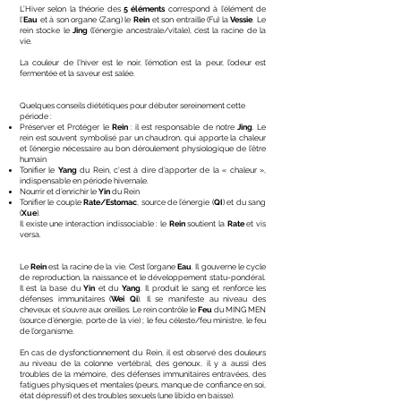
L’Hiver selon la théorie des
5 éléments
correspond à l’élément de
l'
Eau
et à son organe (Zang) le
Rein
et son entraille (Fu) la
Vessie
. Le
rein stocke le
Jing
(l’énergie ancestrale/vitale), c’est la racine de la
vie.
La couleur de l’hiver est le noir, l’émotion est la peur, l’odeur est
fermentée et la saveur est salée.
Quelques conseils diététiques pour débuter sereinement cette
période :
Préserver et Protéger le
Rein
: il est responsable de notre
Jing
. Le
rein est souvent symbolisé par un chaudron, qui apporte la chaleur
et l’énergie nécessaire au bon déroulement physiologique de l’être
humain
Tonifier le
Yang
du Rein, c'est à dire d’apporter de la « chaleur »,
indispensable en période hivernale.
Nourrir et d’enrichir le
Yin
du Rein
Tonifier le couple
Rate/Estomac
, source de l’énergie (
QI
) et du sang
(
Xue
).
Il existe une interaction indissociable : le
Rein
soutient la
Rate
et vis
versa.
Le
Rein
est la racine de la vie. C’est l’organe
Eau
. Il gouverne le cycle
de reproduction, la naissance et le développement statu-pondéral.
Il est la base du
Yin
et du
Yang
. Il produit le sang et renforce les
défenses immunitaires (
W
ei Qi
). Il se manifeste au niveau des
cheveux et s’ouvre aux oreilles. Le rein contrôle le
Feu
du MING MEN
(source d’énergie, porte de la vie) ; le feu céleste/feu ministre, le feu
de l’organisme.
En cas de dysfonctionnement du Rein, il est observé des douleurs
au niveau de la colonne vertébral, des genoux, il y a aussi des
troubles de la mémoire, des défenses immunitaires entravées, des
fatigues physiques et mentales (peurs, manque de confiance en soi,
état dépressif) et des troubles sexuels (une libido en baisse).