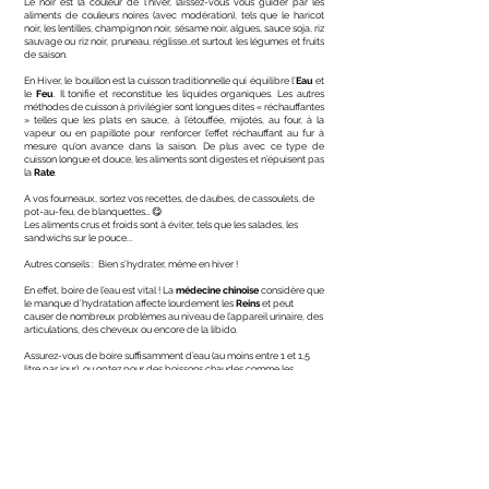
Le noir est la couleur de l’hiver, laissez-vous vous guider par les
aliments de couleurs noires (avec modération), tels que le haricot
noir, les lentilles, champignon noir, sésame noir, algues, sauce soja, riz
sauvage ou riz noir, pruneau, réglisse…et surtout les légumes et fruits
de saison.
En Hiver, le bouillon est la cuisson traditionnelle qui équilibre l’
Eau
et
le
Feu
. Il tonifie et reconstitue les liquides organiques. Les autres
méthodes de cuisson à privilégier sont longues dites « réchauffantes
» telles que les plats en sauce, à l’étouffée, mijotés, au four, à la
vapeur ou en papillote pour renforcer l’effet réchauffant au fur à
mesure qu’on avance dans la saison. De plus avec ce type de
cuisson longue et douce, les aliments sont digestes et n’épuisent pas
la
Rate
.
A vos fourneaux, sortez vos recettes, de daubes, de cassoulets, de
pot-au-feu, de blanquettes… 😋
Les aliments crus et froids sont à éviter, tels que les salades, les
sandwichs sur le pouce...
Autres conseils : Bien s’hydrater, même en hiver !
En effet, boire de l’eau est vital ! La
médecine chinoise
considère que
le manque d’hydratation affecte lourdement les
Reins
et peut
causer de nombreux problèmes au niveau de l’appareil urinaire, des
articulations, des cheveux ou encore de la libido.
Assurez-vous de boire suffisamment d’eau (au moins entre 1 et 1,5
litre par jour), ou optez pour des boissons chaudes comme les
tisanes, infusions aux fruits ou encore le thé (en journée) afin de
réchauffer le corps tout en l'hydratant !
Les aliments à consommer et à limiter en Hiver :