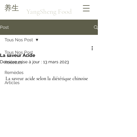
养生
YangSheng Food
Post
Tous Nos Post
Tous Nos Post
La saveur Acide
Dernière mise à jour :
13 mars 2023
Recettes
Remèdes
La saveur acide selon la diététique chinoise 
Articles