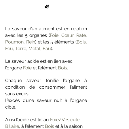
 🌿
La saveur d’un aliment est en relation 
avec les 5 organes (
Foie, Cœur, Rate, 
Poumon, Rein
) et les 5 éléments (
Bois, 
Feu, Terre, Métal, Eau
).
La saveur acide est en lien avec 
l’organe
 Foie
 et l’élément 
Bois
. 
Chaque saveur tonifie l’organe à 
condition de consommer l’aliment 
sans excès.
L’excès d’une saveur nuit à l’organe 
cible. 
Ainsi l’acide est lié au 
Foie/Vésicule 
Biliaire
, à l’élément 
Bois
 et à la saison 