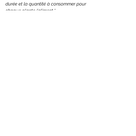
durée et la quantité à consommer pour 
chaque plante/aliment.*
Remèdes
Voir tout
Posts récents