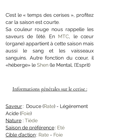
C’est le « temps des cerises », profitez 
car la saison est courte.
Sa couleur rouge nous rappelle les 
saveurs de l’été. En 
MTC
, le cœur 
(organe) appartient à cette saison mais 
aussi le sang et les vaisseaux 
sanguins. Autre fonction du cœur, il 
«héberge» le 
Shen
 (le Mental, l’Esprit)
Informations générales sur le cerise :
Saveur
 :  Douce (
Rate
) - Légèrement 
Acide (
Foie
) 
Nature
 :
 Tiède  
Saison de préférence
 : 
Eté
Cible d’action
 :
 Rate
-
Foie