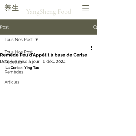
养生
YangSheng Food
Post
Tous Nos Post
Tous Nos Post
Remède Peu d’Appétit à base de Cerise
Dernière mise à jour :
6 déc. 2024
Recettes
La Cerise : Ying Tao
Remèdes
Articles