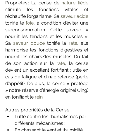
Propriétés
 : La cerise de 
nature tiède
stimule les fonctions vitales et 
réchauffe l’organisme. Sa 
saveur acide
tonifie le 
foie
, à condition d’éviter une 
surconsommation. Cette saveur « 
nourrit les tendons et les muscles ». 
Sa 
saveur douce
 tonifie la 
rate
, elle 
harmonise les fonctions digestives et 
nourrit les chairs/les muscles. Du fait 
de son action sur la 
rate
, la cerise 
devient un excellent fortifiant ; utile en 
cas de fatigue et d’inappétence (perte 
d’appétit). De plus, la cerise « protège 
» notre réserve d’énergie originel (Jing) 
en tonifiant le 
rein
.
Autres propriétés de la Cerise
Lutte contre les rhumatismes par 
différents mécanismes :
En chassant le vent et l’humidité