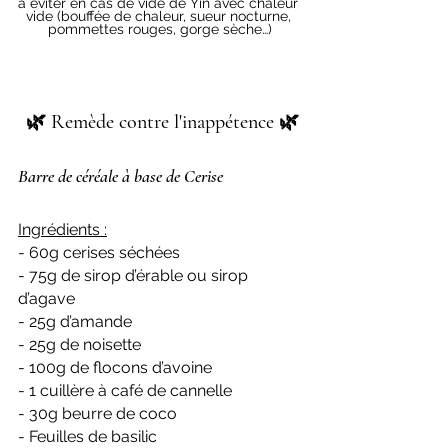
à éviter en cas de vide de Yin avec chaleur 
vide (bouffée de chaleur, sueur nocturne, 
pommettes rouges, gorge sèche…)
 🌿 Remède contre l'inappétence 🌿
Barre de céréale à base de Cerise 
Ingrédients :
- 60g cerises séchées
- 75g de sirop d’érable ou sirop 
d’agave
- 25g d’amande
- 25g de noisette
- 100g de flocons d’avoine
- 1 cuillère à café de cannelle
- 30g beurre de coco
- Feuilles de basilic