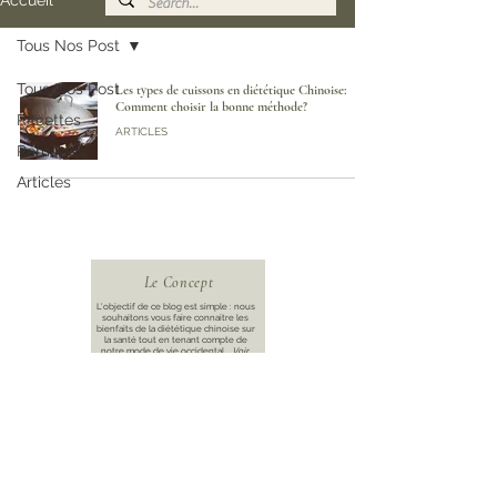
Accueil
Tous Nos Post
Tous Nos Post
Les types de cuissons en diététique Chinoise:
Comment choisir la bonne méthode?
Recettes
ARTICLES
Remèdes
Articles
Le Concept
L'objectif de ce blog est simple : nous
souhaitons vous faire connaitre les
bienfaits de la diététique chinoise sur
la santé tout en tenant compte de
notre mode de vie occidental...
Voir
Plus
Qui Sommes Nous ?
La cuisine a toujours été au centre du
quotidien de notre famille. Si « se
nourrir » était une priorité afin
d’assurer une bonne croissance et de
prévenir les maladies...
Voir Plus