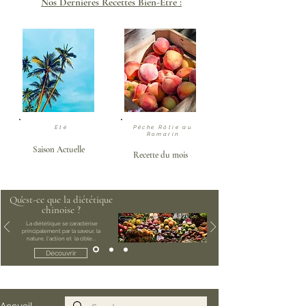
Nos Dernières Recettes Bien-Etre :
Eté
Pêche Rôtie au
Romarin
Saison Actuelle
Recette du mois
Qu'est-ce que la diététique
chinoise ?
La diététique se caractérise
principalement par la saveur, la
nature, l'action et la cible...
Découvrir