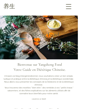
养生
Yang Sheng Food
"Nourrir, Prévenir, Vivre"
Bienvenue sur Yangsheng Food
Votre Guide en Diététique Chinoise.
A travers ce
blog intergénérationnel
, nous souhaitons créer un lien simple,
ludique et pratique entre
la diététique chinoise
et la diététique occidentale.
Nous allons vous présenter
les concepts de la
médecine
et de la
diététique
chinoise
.
Vous trouverez d
es
recettes
" bien etre ", des
remèdes
à vos " petits tracas "
saisonniers, et des
fiches explicatives sur les aliments utilisés afin de
connaitre leurs bienfaits pour notre santé.
Laurence @ Sarah